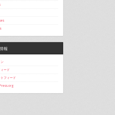
s
ses
s
情報
イン
フィード
ントフィード
ress.org