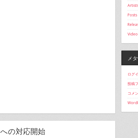
Artist
Posts
Relea
Video
メタ
ログ
投稿
コメ
WordP
fy への対応開始