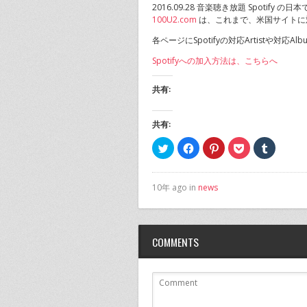
2016.09.28 音楽聴き放題 Spotify 
100U2.com
は、これまで、米国サイトに
各ページにSpotifyの対応Artistや対応
Spotifyへの加入方法は、こちらへ
共有:
共有:
ク
Facebook
ク
ク
ク
リ
で
リ
リ
リ
ッ
共
ッ
ッ
ッ
ク
有
ク
ク
ク
し
す
し
し
し
て
る
て
て
て
10年 ago in
news
Twitter
に
Pinterest
Pocket
Tumblr
で
は
で
で
で
共
ク
共
シ
共
有
リ
有
ェ
有
(新
ッ
(新
ア
(新
し
ク
し
(新
し
COMMENTS
い
し
い
し
い
ウ
て
ウ
い
ウ
ィ
く
ィ
ウ
ィ
ン
だ
ン
ィ
ン
ド
さ
ド
ン
ド
ウ
い
ウ
ド
ウ
で
(新
で
ウ
で
開
し
開
で
開